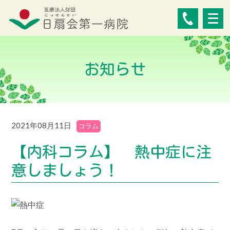
メ
ニ
ュ
ー
お知らせ
を
開
く
2021年08月11日
コラム
【内科コラム】 熱中症に注
意しましょう！