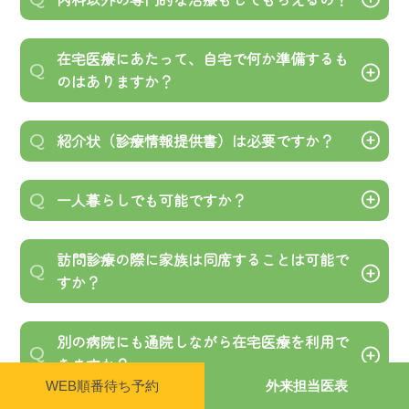
の検査が対応可能です。
また、医療機器の発達などで、下記のように現在では
CTや内視鏡検査等の高度な検査は自宅ではできませ
当院は内科を標榜していますが、内科以外でもできる
A
在宅医療にあたって、自宅で何か準備するも
多くの処置が在宅で行えるようになっています。以下
んが、当院へお越しいただき施行することが可能で
Q
ことはたくさんあります。
のはありますか？
のような医療を受け、入院療養を続けておられる患者
す。また、極めて専門性の高い検査が必要になった場
また、皮膚科専門医の往診も行っております。遠慮な
さんでも、ご自宅での療養が可能です。詳しくはご相
合は、当該検査を行える病院と連携し、受診いただけ
くご相談ください。
特別な準備は必要ありません。診療に必要なものは、
A
紹介状（診療情報提供書）は必要ですか？
Q
談下さい。
るよう手配します。
当院からお持ちします。受診に際しての事務手続きと
経管栄養、胃ろう・腸ろうよりの栄養管理
して、保険証のコピー等お願いいたします。
必ず必要というわけではありません。状況に応じて、
A
一人暮らしでも可能ですか？
Q
中心静脈栄養法、点滴管理
柔軟に対応いたします。
在宅酸素療法
紹介状があるほうが正確な病状把握が可能になります
もちろん可能です。実際に、一人暮らしで訪問診療を
褥瘡（床ずれ）の治療
A
訪問診療の際に家族は同席することは可能で
ので、紹介状が入手できる方はお願い致します。現在
Q
受けておられる方も多数いらっしゃいます。ケアマネ
すか？
尿道カテーテル
の主治医に相談してみてください。
ージャーとの連携のもと医療・介護・福祉の制度を上
末期がんの疼痛・点滴管理
手に使えば、一人暮らしでも在宅で療養できる環境を
訪問診療においてご家族の皆様のご協力は、大変重要
筋力低下や麻痺などによるリハビリテーション
A
別の病院にも通院しながら在宅医療を利用で
Q
整えられます。身寄りのない方でも自宅で最期まで生
だと考えています。最近の状態や検査結果などについ
きますか？
自宅療養中、入院中、施設入居中などにかかわらず、
活できますし、自宅での看取りも可能です。
て、不明な点がございましたら、遠慮なくご質問くだ
WEB順番待ち予約
外来担当医表
まずはご相談下さい。
さい。
可能です。専門病院の医師と連携を取りながら並行し