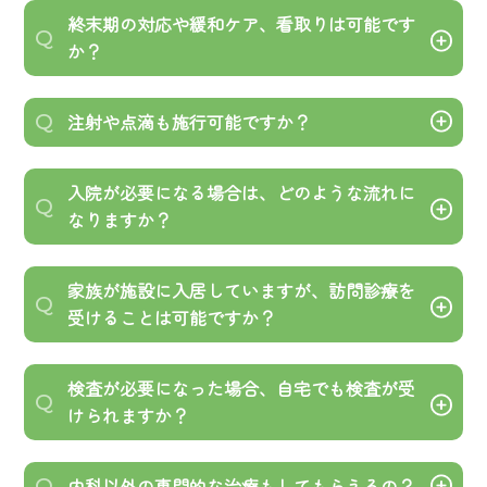
定期的な通院が困難な状態でご自宅やご施設などで療
A
終末期の対応や緩和ケア、看取りは可能です
Q
養を希望される方は、どなたでもご利用いただけま
か？
す。
例えば・・・
もちろん可能です。患者さま・ご家族の皆様ができる
A
注射や点滴も施行可能ですか？
Q
限り穏やかに安心して最期の時間を過ごせるよう全力
・ 脳卒中後遺症などで身体が不自由な方
でサポートさせていただきます。当院では積極的な緩
行えます。脱水に対する一時的な点滴や、肺炎の治療
A
入院が必要になる場合は、どのような流れに
・ 老化や認知症で身体が不自由な方
和治療から看取りまで行っていますのでご安心くださ
Q
などで抗生剤の注射も可能です。もちろんワクチンの
なりますか？
・ がん末期などで家庭での療養を希望される方
い。24時間体制で対応致します。
接種も可能です。また、24時間の持続点滴や中心静脈
・ 慢性の呼吸器疾患で在宅酸素療養等を受けておら
また、万一途中で在宅療養がつらくなった場合でも、
栄養の管理なども行っています。病院と全く同じとい
在宅での検査や治療が困難で入院が必要になった場合
A
家族が施設に入居していますが、訪問診療を
れる方
入院に切り替えてサポートすることが可能です。これ
Q
うわけにはいきませんが、色々と工夫することでかな
は、病状に応じて当院、もしくは日常的に連携してい
受けることは可能ですか？
・ 経管栄養管理（胃ろうなど）が必要な方
も入院病床を持つ病院が行う訪問診療の特徴の1つと
りの部分、自宅で対応することが可能です。また、入
る病院への入院を打診、調整致します。ご希望の病院
・ 寝たきり、またはそれに準じる方
考えております。
院医療へ移行して行うべきと考えられる時は、当院を
がある場合は、その病院と相談、連携することも可能
高齢者施設（老人ホーム等）への訪問診療も行なって
A
検査が必要になった場合、自宅でも検査が受
・ 特定の主治医をお持ちでなく介護保険でかかりつ
Q
含む適した病院への入院をご提案、ご相談させていた
です。また緊急性が高い場合は、救急車を呼び、救急
います。ご入居されている施設が受け入れ可能であれ
けられますか？
け医を持つことを勧められている方
だきます。
隊の判断で搬送いただく事もあります。
ば、訪問致します。入居施設の担当者との事前調整が
・ その他、何らかの理由で在宅診療を希望される方
必要になりますので、まずはご相談ください。
血液検査、尿検査をはじめ、心電図、超音波検査など
A
内科以外の専門的な治療もしてもらえるの？
Q